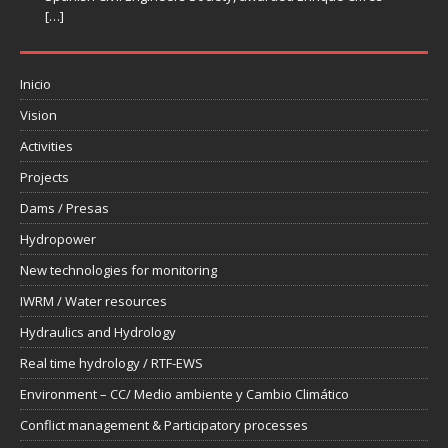
[…]
Minister
USSD
[…]
[…]
Inicio
Vision
Activities
Projects
Dams / Presas
Hydropower
New technologies for monitoring
IWRM / Water resources
Hydraulics and Hydrology
Real time hydrology / RTF-EWS
Environment – CC/ Medio ambiente y Cambio Climático
Conflict management & Participatory processes