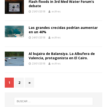
Flash floods in 3rd Med Water Forum’s
debate
25/01/2018
ecifres
Las grandes crecidas podrían aumentar
en un 40%
24/01/2018
ecifres
Al bujaira de Balansiya. La Albufera de
Valencia, protagonista en El Cairo.
23/01/2018
ecifres
1
2
»