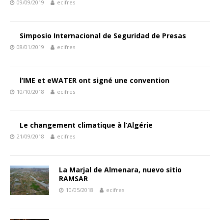
09/09/2019
ecifres
Simposio Internacional de Seguridad de Presas
08/01/2019
ecifres
l’IME et eWATER ont signé une convention
10/10/2018
ecifres
Le changement climatique à l’Algérie
21/09/2018
ecifres
La Marjal de Almenara, nuevo sitio
RAMSAR
10/05/2018
ecifres