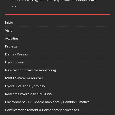
[…]
Minister
USSD
[…]
[…]
Inicio
Vision
Activities
Projects
Dams / Presas
Hydropower
New technologies for monitoring
IWRM / Water resources
Hydraulics and Hydrology
Real time hydrology / RTF-EWS
Environment – CC/ Medio ambiente y Cambio Climático
Conflict management & Participatory processes