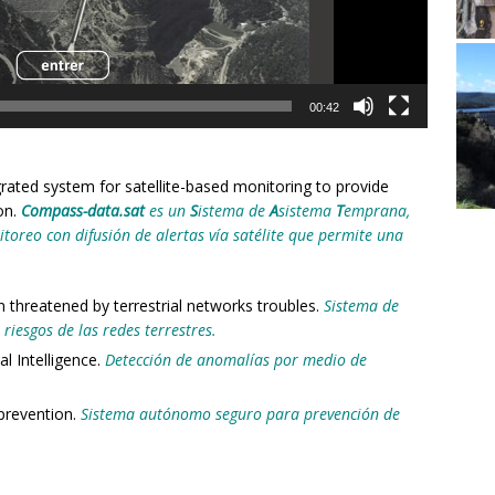
00:42
ated system for satellite-based monitoring to provide
on.
Compass-data.sat
es un
S
istema de
A
sistema
T
emprana,
toreo con difusión de alertas vía satélite que permite una
 threatened by terrestrial networks troubles.
Sistema de
riesgos de las redes terrestres.
l Intelligence.
Detección de anomalías por medio de
prevention.
Sistema autónomo seguro para prevención de