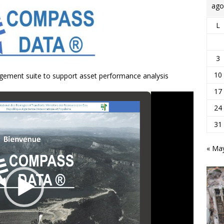
ago
L
3
10
gement suite to support asset performance analysis
17
24
31
« Ma